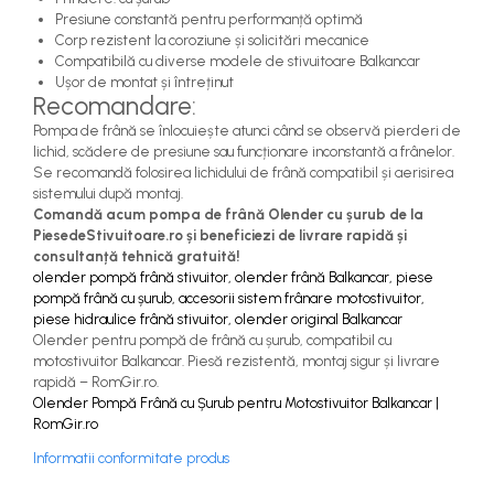
Presiune constantă pentru performanță optimă
Corp rezistent la coroziune și solicitări mecanice
Compatibilă cu diverse modele de stivuitoare Balkancar
Ușor de montat și întreținut
Recomandare:
Pompa de frână se înlocuiește atunci când se observă pierderi de
lichid, scădere de presiune sau funcționare inconstantă a frânelor.
Se recomandă folosirea lichidului de frână compatibil și aerisirea
sistemului după montaj.
Comandă acum pompa de frână Olender cu șurub de la
PiesedeStivuitoare.ro și beneficiezi de livrare rapidă și
consultanță tehnică gratuită!
olender pompă frână stivuitor, olender frână Balkancar, piese
pompă frână cu șurub, accesorii sistem frânare motostivuitor,
piese hidraulice frână stivuitor, olender original Balkancar
Olender pentru pompă de frână cu șurub, compatibil cu
motostivuitor Balkancar. Piesă rezistentă, montaj sigur și livrare
rapidă – RomGir.ro.
Olender Pompă Frână cu Șurub pentru Motostivuitor Balkancar |
RomGir.ro
Informatii conformitate produs