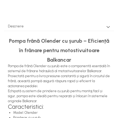
Pompe Apa
Radiatoare Racire
Termostate Răcire
Ventilatoare Răcire
Descriere
Pompa frână Olender cu șurub – Eficiență
în frânare pentru motostivuitoare
Balkancar
Pompa de frână Olender cu șurub este o componentă esențială în
sistemul de frânare hidraulică al motostivuitoarelor Balkancar.
Proiectată pentru a livra presiune constantă și sigură în circuitul de
frână, această pompă asigură răspuns rapid și eficient la
acționarea pedalei.
Echipată cu sistem de prindere cu șurub pentru montaj facil și
sigur, pompa este ideală pentru reparații și înlocuiri în sistemele
originale Balkancar.
Caracteristici:
Model: Olender
Prindere: cu șurub