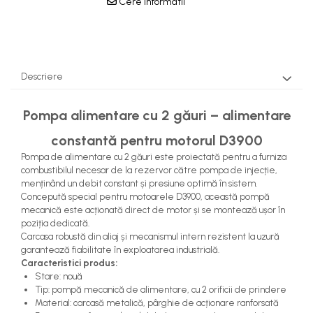
Cere informatii
Pompe Apa
Radiatoare Racire
Termostate Răcire
Ventilatoare Răcire
Descriere
Pompa alimentare cu 2 găuri – alimentare
constantă pentru motorul D3900
Pompa de alimentare cu 2 găuri este proiectată pentru a furniza
combustibilul necesar de la rezervor către pompa de injecție,
menținând un debit constant și presiune optimă în sistem.
Concepută special pentru motoarele D3900, această pompă
mecanică este acționată direct de motor și se montează ușor în
poziția dedicată.
Carcasa robustă din aliaj și mecanismul intern rezistent la uzură
garantează fiabilitate în exploatarea industrială.
Caracteristici produs:
Stare: nouă
Tip: pompă mecanică de alimentare, cu 2 orificii de prindere
Material: carcasă metalică, pârghie de acționare ranforsată