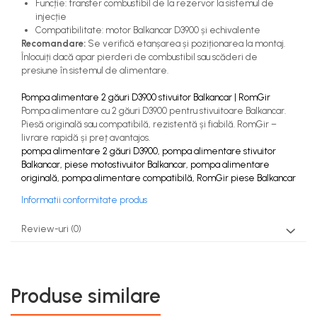
Funcție: transfer combustibil de la rezervor la sistemul de
injecție
Compatibilitate: motor Balkancar D3900 și echivalente
Recomandare:
Se verifică etanșarea și poziționarea la montaj.
Înlocuiți dacă apar pierderi de combustibil sau scăderi de
presiune în sistemul de alimentare.
Pompa alimentare 2 găuri D3900 stivuitor Balkancar | RomGir
Pompa alimentare cu 2 găuri D3900 pentru stivuitoare Balkancar.
Piesă originală sau compatibilă, rezistentă și fiabilă. RomGir –
livrare rapidă și preț avantajos.
pompa alimentare 2 găuri D3900, pompa alimentare stivuitor
Balkancar, piese motostivuitor Balkancar, pompa alimentare
originală, pompa alimentare compatibilă, RomGir piese Balkancar
Informatii conformitate produs
Review-uri
(0)
Produse similare