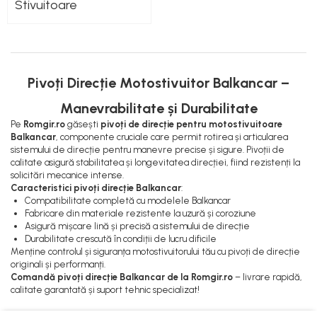
Lampi Faruri si Proiectoare
Pompe Alimentare
Stivuitoare
Piese Electrice Motostivuitor
Pompe Injectie
Sistem Franare
Transmisie Balkancar
Cilindrii Frana
Alte Piese Transmisie
Frana de Mana
Pivoți Direcție Motostivuitor Balkancar –
Ambreiaj
Piese Frane Stivuitor
Cardan Transmisie
Manevrabilitate și Durabilitate
Pistoane Frana
Convertizoare de Cuplu
Pe
Romgir.ro
găsești
pivoți de direcție pentru motostivuitoare
Placute de Frana
Discuri Transmisie
Balkancar
, componente cruciale care permit rotirea și articularea
sistemului de direcție pentru manevre precise și sigure. Pivoții de
Pompe Frana
Pompe Transmisie
calitate asigură stabilitatea și longevitatea direcției, fiind rezistenți la
Saboti Frana
solicitări mecanice intense.
Caracteristici pivoți direcție Balkancar
:
Tamburi Frana
Compatibilitate completă cu modelele Balkancar
Sistem Hidraulic
Fabricare din materiale rezistente la uzură și coroziune
Asigură mișcare lină și precisă a sistemului de direcție
Distribuitoare Hidraulice
Durabilitate crescută în condiții de lucru dificile
Pompe Hidraulice
Menține controlul și siguranța motostivuitorului tău cu pivoți de direcție
originali și performanți.
Sistem Hidraulic Motostivuitor
Comandă pivoți direcție Balkancar de la Romgir.ro
– livrare rapidă,
Sistem Racire
calitate garantată și suport tehnic specializat!
Piese Racire