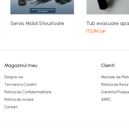
Pistoane Frana
Placute de Frana
Pompe Frana
Servis Mobil Stivuitoare
Tub evacuare apa
Saboti Frana
172,86 Lei
Tamburi Frana
Sistem Hidraulic
Distribuitoare Hidraulice
Pompe Hidraulice
Magazinul meu
Clienti
Sistem Hidraulic Motostivuitor
Sistem Racire
Despre noi
Metode de Plat
Piese Racire
Termeni si Conditii
Politica de Retur
Pompe Apa
Politica de Confidentialitate
Garantia Produs
Radiatoare Racire
Politica de livrare
ANPC
Termostate Răcire
Contact
Ventilatoare Răcire
Intretinere Balkancar