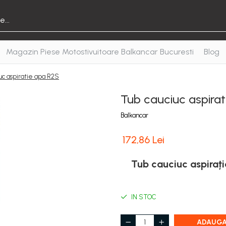
Magazin Piese Motostivuitoare Balkancar Bucuresti
Blog
uc aspiratie apa R2S
Tub cauciuc aspira
Balkancar
172,86 Lei
Tub cauciuc aspirație
IN STOC
ADAUGA