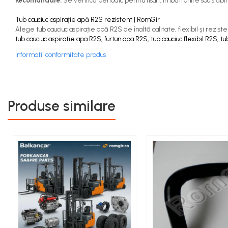
Recomandare:
Se verifică periodic pentru fisuri, îmbătrânire sau slăbi
Capete de Bară Motostivuitor
Caseta Directie
Tub cauciuc aspirație apă R2S rezistent | RomGir
Alege tub cauciuc aspirație apă R2S de înaltă calitate, flexibil și rezisten
Cilindrii Directie
tub cauciuc aspiratie apa R2S, furtun apa R2S, tub cauciuc flexibil R2S, 
Fuzete Stivuitor
Informatii conformitate produs
Piese Directie Stivuitoare
Pivoți Direcție
Sistem Electric
Alternatoare Motostivuitor
Produse similare
Bujii Motostivuitoare
Contact Pornire
Electromotoare Stivuitor
Lampi Faruri si Proiectoare
Piese Electrice Motostivuitor
Sistem Franare
Cilindrii Frana
Frana de Mana
Piese Frane Stivuitor