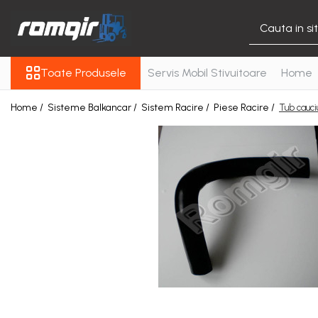
Toate Produsele
Toate Produsele
Servis Mobil Stivuitoare
Home
Piese Motor
Piese Motor D 2500
Home /
Sisteme Balkancar /
Sistem Racire /
Piese Racire /
Tub cauci
Piese Motor D 3900
Piese de Schimb Balkancar
Catarg Motostivuitor
Balkancar
Alte Piese Catarg
Role Catarg
Piese Punte Fata
Butuci Balkancar
Piese Grup Diferențial
Piese Punte Față Motostivuitor
Planetare Balkancar