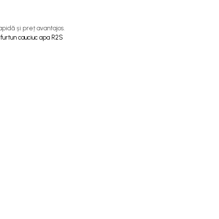
rapidă și preț avantajos.
 furtun cauciuc apa R2S