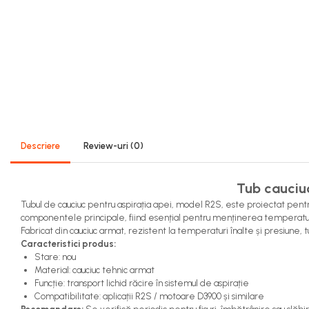
Sistem Alimentare Balkancar
Diverse Piese Alimentare
Duze Injector
Injectoare Balkancar
Pompe Alimentare
Pompe Injectie
Transmisie Balkancar
Descriere
Review-uri
(0)
Alte Piese Transmisie
Ambreiaj
Cardan Transmisie
Tub cauciuc
Convertizoare de Cuplu
Tubul de cauciuc pentru aspirația apei, model R2S, este proiectat pentru a
componentele principale, fiind esențial pentru menținerea temperatur
Discuri Transmisie
Fabricat din cauciuc armat, rezistent la temperaturi înalte și presiune, tubu
Pompe Transmisie
Caracteristici produs:
Sisteme Balkancar
Stare: nou
Material: cauciuc tehnic armat
Sistem Directie
Funcție: transport lichid răcire în sistemul de aspirație
Compatibilitate: aplicații R2S / motoare D3900 și similare
Bielete Motostivuitor