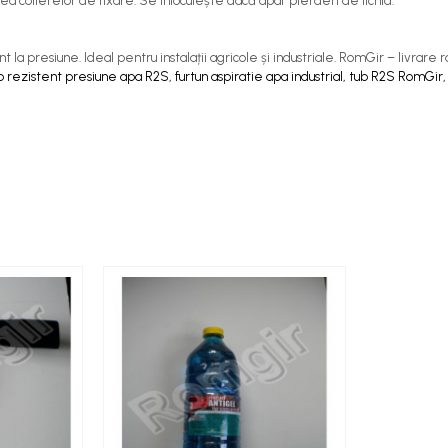
rea colierelor de fixare. Se înlocuiește dacă apar pierderi de lichid.
t la presiune. Ideal pentru instalații agricole și industriale. RomGir – livrare 
tub rezistent presiune apa R2S, furtun aspiratie apa industrial, tub R2S RomGir,