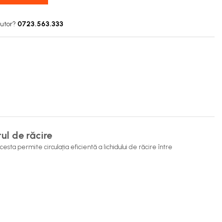
jutor?
0723.563.333
ul de răcire
esta permite circulația eficientă a lichidului de răcire între