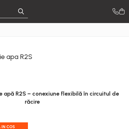
tie apa R2S
 apă R2S – conexiune flexibilă în circuitul de
răcire
 IN COS