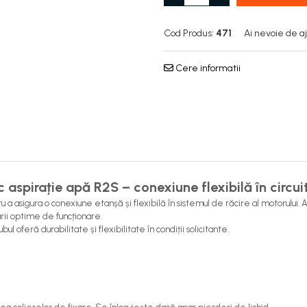
Cod Produs:
471
Ai nevoie de a
Cere informatii
 aspirație apă R2S – conexiune flexibilă în circuit
 asigura o conexiune etanșă și flexibilă în sistemul de răcire al motorului. Ac
ii optime de funcționare.
l oferă durabilitate și flexibilitate în condiții solicitante.