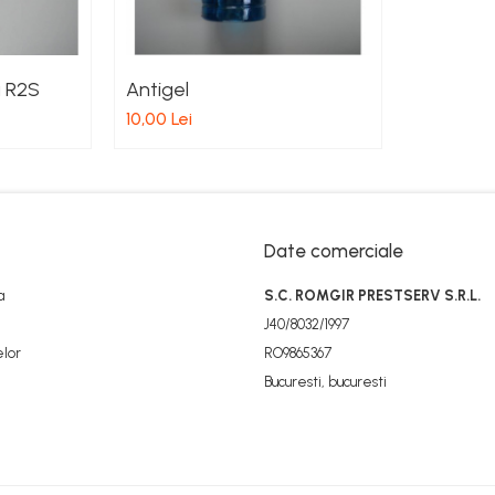
 R2S
Antigel
10,00 Lei
Date comerciale
a
S.C. ROMGIR PRESTSERV S.R.L.
J40/8032/1997
elor
RO9865367
Bucuresti, bucuresti