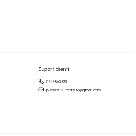
Suport clienti
0723.563.333
piesestivuitoare.ro@gmail.com