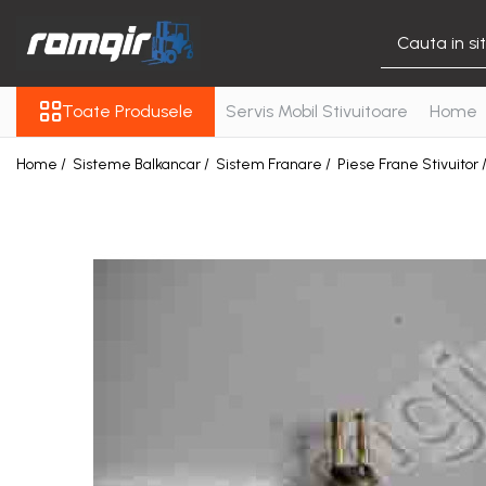
Toate Produsele
Toate Produsele
Servis Mobil Stivuitoare
Home
Piese Motor
Piese Motor D 2500
Home /
Sisteme Balkancar /
Sistem Franare /
Piese Frane Stivuitor 
Piese Motor D 3900
Piese de Schimb Balkancar
Catarg Motostivuitor
Balkancar
Alte Piese Catarg
Role Catarg
Piese Punte Fata
Butuci Balkancar
Piese Grup Diferențial
Piese Punte Față Motostivuitor
Planetare Balkancar