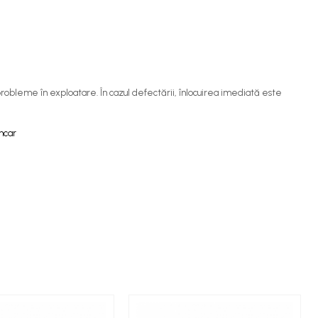
robleme în exploatare. În cazul defectării, înlocuirea imediată este
ancar