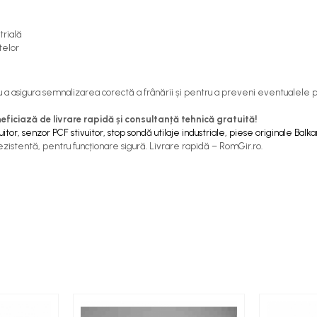
trială
telor
 a asigura semnalizarea corectă a frânării și pentru a preveni eventualele p
iciază de livrare rapidă și consultanță tehnică gratuită!
tor, senzor PCF stivuitor, stop sondă utilaje industriale, piese originale Balk
ezistentă, pentru funcționare sigură. Livrare rapidă – RomGir.ro.