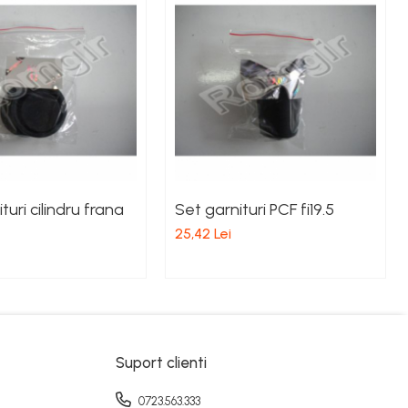
turi cilindru frana
Set garnituri PCF fi19.5
25,42 Lei
Suport clienti
0723.563.333