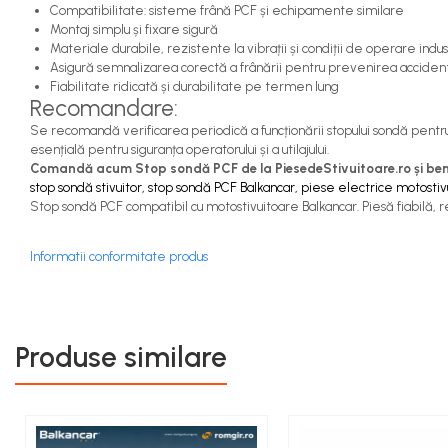
Capete de Bară Motostivuitor
Compatibilitate: sisteme frână PCF și echipamente similare
Montaj simplu și fixare sigură
Caseta Directie
Materiale durabile, rezistente la vibrații și condiții de operare indus
Cilindrii Directie
Asigură semnalizarea corectă a frânării pentru prevenirea acciden
Fiabilitate ridicată și durabilitate pe termen lung
Fuzete Stivuitor
Recomandare:
Piese Directie Stivuitoare
Se recomandă verificarea periodică a funcționării stopului sondă pentru
Pivoți Direcție
esențială pentru siguranța operatorului și a utilajului.
Sistem Electric
Comandă acum Stop sondă PCF de la PiesedeStivuitoare.ro și benef
stop sondă stivuitor, stop sondă PCF Balkancar, piese electrice motostivui
Alternatoare Motostivuitor
Stop sondă PCF compatibil cu motostivuitoare Balkancar. Piesă fiabilă, r
Bujii Motostivuitoare
Contact Pornire
Informatii conformitate produs
Electromotoare Stivuitor
Lampi Faruri si Proiectoare
Piese Electrice Motostivuitor
Produse similare
Sistem Franare
Cilindrii Frana
Frana de Mana
Piese Frane Stivuitor