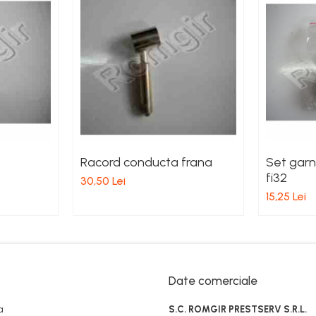
Racord conducta frana
Set garni
fi32
30,50 Lei
15,25 Lei
Date comerciale
a
S.C. ROMGIR PRESTSERV S.R.L.