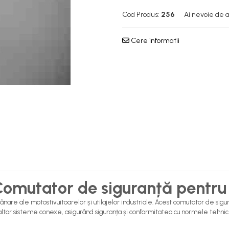
Cod Produs:
256
Ai nevoie de a
Cere informatii
omutator de siguranță pentru 
re ale motostivuitoarelor și utilajelor industriale. Acest comutator de sig
 altor sisteme conexe, asigurând siguranța și conformitatea cu normele tehnic