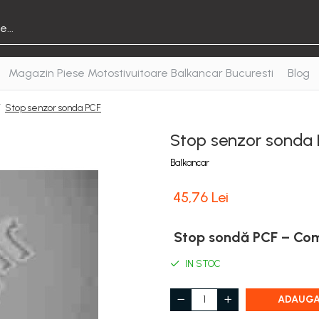
Magazin Piese Motostivuitoare Balkancar Bucuresti
Blog
/
Stop senzor sonda PCF
Stop senzor sonda
Balkancar
45,76 Lei
Stop sondă PCF – Comu
IN STOC
ADAUGA