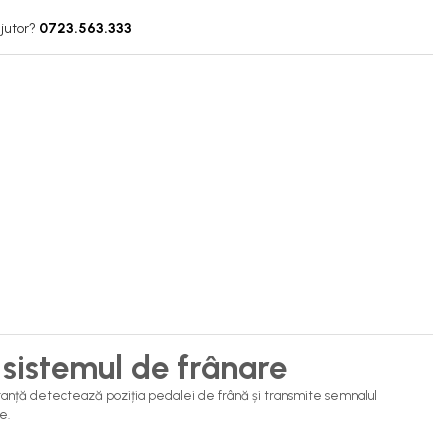
jutor?
0723.563.333
sistemul de frânare
uranță detectează poziția pedalei de frână și transmite semnalul
e.