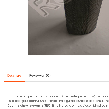
Sistem Alimentare Balkancar
Diverse Piese Alimentare
Duze Injector
Injectoare Balkancar
Pompe Alimentare
Pompe Injectie
Transmisie Balkancar
Alte Piese Transmisie
Ambreiaj
Cardan Transmisie
Convertizoare de Cuplu
Descriere
Review-uri
(0)
Discuri Transmisie
Pompe Transmisie
Sisteme Balkancar
Filtrul hidraulic pentru motostivuitorul Dimex este proiectat să asigure 
Sistem Directie
este esențială pentru funcționarea lină, sigură și durabilă a sistemului hid
Bielete Motostivuitor
Cuvinte cheie relevante SEO:
filtru hidraulic Dimex, piese hidraulice mo