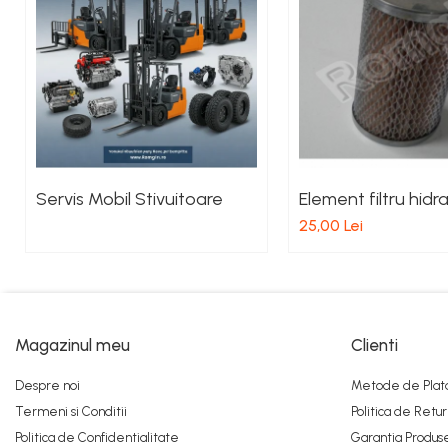
Pistoane Frana
Placute de Frana
Pompe Frana
Saboti Frana
Tamburi Frana
Sistem Hidraulic
Distribuitoare Hidraulice
Servis Mobil Stivuitoare
Element filtru hidra
Pompe Hidraulice
25,00 Lei
Sistem Hidraulic Motostivuitor
Sistem Racire
Piese Racire
Pompe Apa
Magazinul meu
Clienti
Radiatoare Racire
Termostate Răcire
Despre noi
Metode de Plat
Ventilatoare Răcire
Termeni si Conditii
Politica de Retur
Intretinere Balkancar
Politica de Confidentialitate
Garantia Produs