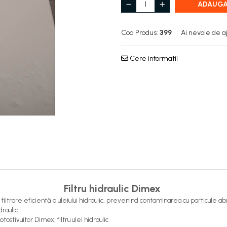
ADAUGA
Cod Produs:
399
Ai nevoie de a
Cere informatii
Filtru hidraulic Dimex
o filtrare eficientă a uleiului hidraulic, prevenind contaminarea cu particule 
raulic.
tostivuitor Dimex, filtru ulei hidraulic