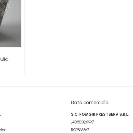
ulic
Date comerciale
a
S.C. ROMGIR PRESTSERV S.R.L.
J40/8032/1997
elor
RO9865367