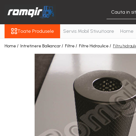
Toate Produsele
Toate Produsele
Servis Mobil Stivuitoare
Home
Piese Motor
Piese Motor D 2500
Home /
Intretinere Balkancar /
Filtre /
Filtre Hidraulice /
Filtru hidrau
Piese Motor D 3900
Piese de Schimb Balkancar
Catarg Motostivuitor
Balkancar
Alte Piese Catarg
Role Catarg
Piese Punte Fata
Butuci Balkancar
Piese Grup Diferențial
Piese Punte Față Motostivuitor
Planetare Balkancar