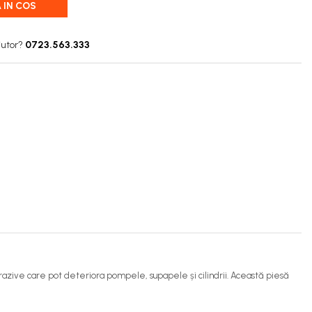
 IN COS
jutor?
0723.563.333
abrazive care pot deteriora pompele, supapele și cilindrii. Această piesă