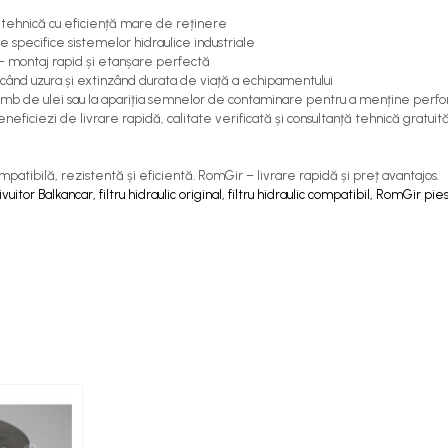
e tehnică cu eficiență mare de reținere
e specifice sistemelor hidraulice industriale
– montaj rapid și etanșare perfectă
ducând uzura și extinzând durata de viață a echipamentului
chimb de ulei sau la apariția semnelor de contaminare pentru a menține perfor
eficiezi de livrare rapidă, calitate verificată și consultanță tehnică gratuită
ompatibilă, rezistentă și eficientă. RomGir – livrare rapidă și preț avantajos.
tivuitor Balkancar, filtru hidraulic original, filtru hidraulic compatibil, RomGir pi