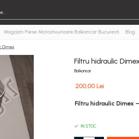
Magazin Piese Motostivuitoare Balkancar Bucuresti
Blog
lic Dimex
Filtru hidraulic Dime
Balkancar
200,00 Lei
Filtru hidraulic Dimex 
IN STOC