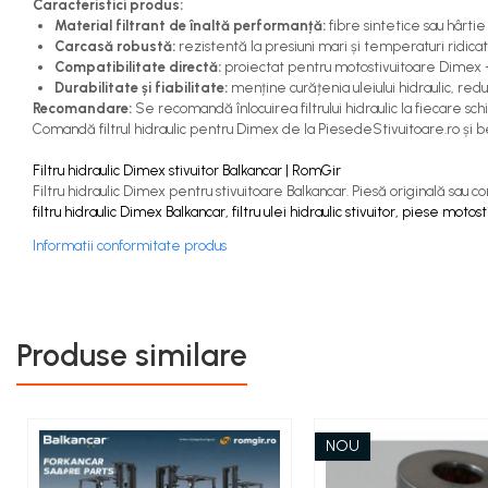
Caracteristici produs:
Capete de Bară Motostivuitor
Material filtrant de înaltă performanță:
fibre sintetice sau hârti
Caseta Directie
Carcasă robustă:
rezistentă la presiuni mari și temperaturi ridicat
Cilindrii Directie
Compatibilitate directă:
proiectat pentru motostivuitoare Dimex 
Durabilitate și fiabilitate:
menține curățenia uleiului hidraulic, re
Fuzete Stivuitor
Recomandare:
Se recomandă înlocuirea filtrului hidraulic la fiecare s
Piese Directie Stivuitoare
Comandă filtrul hidraulic pentru Dimex de la PiesedeStivuitoare.ro și ben
Pivoți Direcție
Filtru hidraulic Dimex stivuitor Balkancar | RomGir
Sistem Electric
Filtru hidraulic Dimex pentru stivuitoare Balkancar. Piesă originală sau c
filtru hidraulic Dimex Balkancar, filtru ulei hidraulic stivuitor, piese motos
Alternatoare Motostivuitor
Bujii Motostivuitoare
Informatii conformitate produs
Contact Pornire
Electromotoare Stivuitor
Lampi Faruri si Proiectoare
Produse similare
Piese Electrice Motostivuitor
Sistem Franare
Cilindrii Frana
NOU
Frana de Mana
Piese Frane Stivuitor