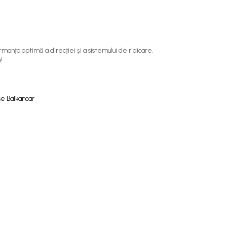
manța optimă a direcției și a sistemului de ridicare.
!
ese Balkancar