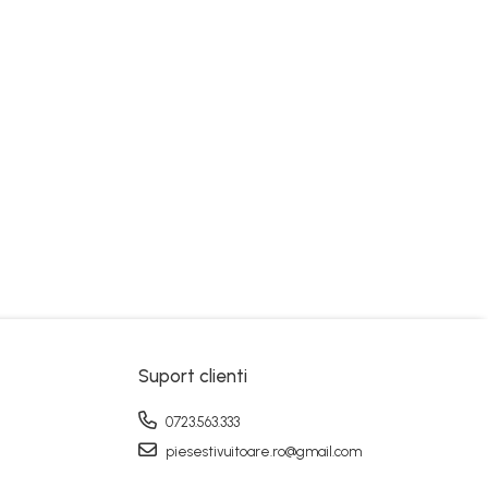
Suport clienti
0723.563.333
piesestivuitoare.ro@gmail.com