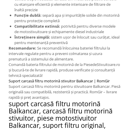
Placute de Frana
cu etanșare eficientă și elemente interioare de filtrare de
Pompe Frana
înaltă precizie
Funcție dublă:
separă apa și impuritățile solide din motorină
Saboti Frana
pentru protecție completă
Tamburi Frana
Compatibilitate extinsă:
potrivită pentru diverse modele
Sistem Hidraulic
de motostivuitoare și echipamente diesel industriale
Întreținere simplă:
sistem ușor de înlocuit sau curățat, ideal
Distribuitoare Hidraulice
pentru mentenanță preventivă
Pompe Hidraulice
Recomandare:
Se recomandă înlocuirea bateriei filtrului la
intervale regulate pentru a preveni colmatarea și uzura
Sistem Hidraulic Motostivuitor
prematură a sistemului de alimentare.
Sistem Racire
Comandă bateria filtrului de motorină de la PiesedeStivuitoare.ro
și bucură-te de livrare rapidă, produse verificate și consultanță
Piese Racire
tehnică specializată!
Pompe Apa
Suport carcasă filtru motorină stivuitor Balkancar | RomGir
Suport carcasă filtru motorină pentru stivuitoare Balkancar. Piesă
Radiatoare Racire
originală sau compatibilă, rezistentă și practică. RomGir – livrare
Termostate Răcire
rapidă și preț avantajos.
Ventilatoare Răcire
suport carcasă filtru motorină
Balkancar, carcasă filtru motorină
Intretinere Balkancar
stivuitor, piese motostivuitor
Acumulatori / Baterii
Balkancar, suport filtru original,
Baterii 12 Volti