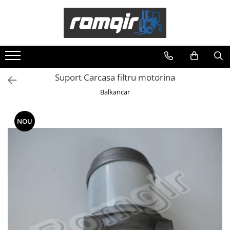
Toate Produsele
Piese Motor
Piese Motor D 2500
Suport Carcasa filtru motorina
Piese Motor D 3900
Balkancar
Piese de Schimb Balkancar
Catarg Motostivuitor Balkancar
NOU
Alte Piese Catarg
Role Catarg
Piese Punte Fata
Butuci Balkancar
Piese Grup Diferențial
Piese Punte Față Motostivuitor
Planetare Balkancar
Sistem Alimentare Balkancar