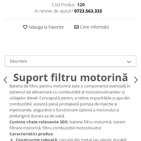
Caseta Directie
Cod Produs:
120
Cilindrii Directie
Ai nevoie de ajutor?
0723.563.333
Fuzete Stivuitor
Piese Directie Stivuitoare
Adauga la Favorite
Cere informatii
Pivoți Direcție
Sistem Electric
Alternatoare Motostivuitor
Bujii Motostivuitoare
Descriere
Contact Pornire
Suport filtru motorină
Electromotoare Stivuitor
Lampi Faruri si Proiectoare
Bateria de filtru pentru motorină este o componentă esențială în
Piese Electrice Motostivuitor
sistemul de alimentare cu combustibil al motostivuitoarelor și
utilajelor diesel. Concepută pentru a reține impuritățile și apa din
Sistem Franare
combustibil, această piesă protejează pompa de injecție și
Cilindrii Frana
injectoarele, asigurând o funcționare optimă a motorului și
prelungind durata sa de viață.
Frana de Mana
Cuvinte cheie relevante SEO:
baterie filtru motorină, sistem
Piese Frane Stivuitor
filtrare motorină, filtru combustibil motostivuitor
Caracteristici produs:
Pistoane Frana
Construcție robustă:
carcasă din metal sau plastic durabil,