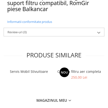
suport filtru compatibil, RomGir
Filtre
piese Balkancar
Filtre Aer
Filtre Combustibil
Informatii conformitate produs
Filtre Hidraulice
Filtre Transmisie
Review-uri
(0)
Filtre Ulei Motor
Uleiuri si Lubrifianti
Ulei Hidraulic
PRODUSE SIMILARE
Ulei Motor
Anvelope Balkancar
Furci Stivuitoare
Servis Mobil Stivuitoare
Carcasa filtru aer completa
NOU
Furci Frontale
250,00 Lei
Prelungitoare Furci
Servis Mobil Stivuitoare
MAGAZINUL MEU