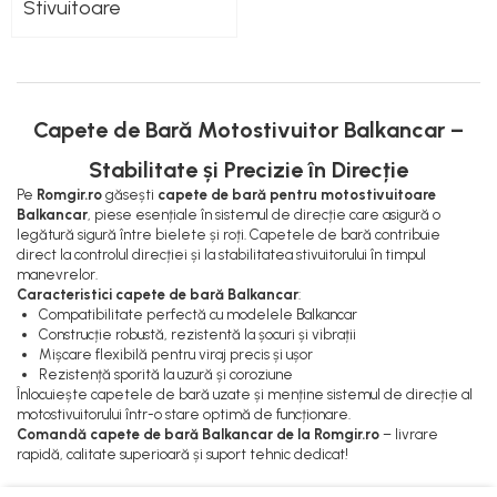
Lampi Faruri si Proiectoare
Pompe Alimentare
Stivuitoare
Piese Electrice Motostivuitor
Pompe Injectie
Sistem Franare
Transmisie Balkancar
Cilindrii Frana
Alte Piese Transmisie
Frana de Mana
Capete de Bară Motostivuitor Balkancar –
Ambreiaj
Piese Frane Stivuitor
Cardan Transmisie
Stabilitate și Precizie în Direcție
Pistoane Frana
Convertizoare de Cuplu
Pe
Romgir.ro
găsești
capete de bară pentru motostivuitoare
Placute de Frana
Discuri Transmisie
Balkancar
, piese esențiale în sistemul de direcție care asigură o
legătură sigură între bielete și roți. Capetele de bară contribuie
Pompe Frana
Pompe Transmisie
direct la controlul direcției și la stabilitatea stivuitorului în timpul
Saboti Frana
manevrelor.
Caracteristici capete de bară Balkancar
:
Tamburi Frana
Compatibilitate perfectă cu modelele Balkancar
Sistem Hidraulic
Construcție robustă, rezistentă la șocuri și vibrații
Mișcare flexibilă pentru viraj precis și ușor
Distribuitoare Hidraulice
Rezistență sporită la uzură și coroziune
Pompe Hidraulice
Înlocuiește capetele de bară uzate și menține sistemul de direcție al
motostivuitorului într-o stare optimă de funcționare.
Sistem Hidraulic Motostivuitor
Comandă capete de bară Balkancar de la Romgir.ro
– livrare
Sistem Racire
rapidă, calitate superioară și suport tehnic dedicat!
Piese Racire