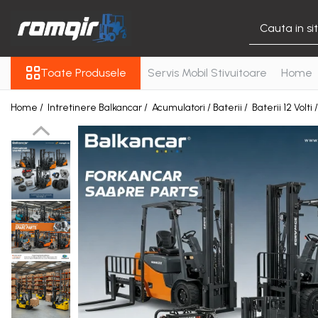
Toate Produsele
Toate Produsele
Servis Mobil Stivuitoare
Home
Piese Motor
Piese Motor D 2500
Home /
Intretinere Balkancar /
Acumulatori / Baterii /
Baterii 12 Volti 
Piese Motor D 3900
Piese de Schimb Balkancar
Catarg Motostivuitor
Balkancar
Alte Piese Catarg
Role Catarg
Piese Punte Fata
Butuci Balkancar
Piese Grup Diferențial
Piese Punte Față Motostivuitor
Planetare Balkancar