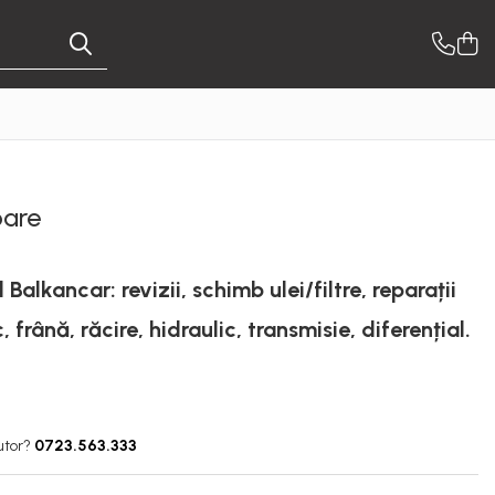
oare
Balkancar: revizii, schimb ulei/filtre, reparații
 frână, răcire, hidraulic, transmisie, diferențial.
utor?
0723.563.333