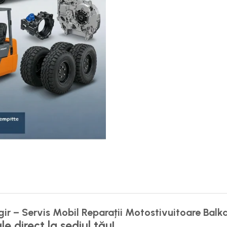
ir – Servis Mobil Reparații Motostivuitoare Balk
le direct la sediul tău!