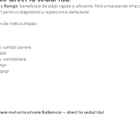
 de
Romgir
, beneficiezi de soluții rapide și eficiente, fără a mai pierde timp c
t pentru a diagnostica și repara orice defecțiune.
de viață a utilajului
, contact pornire
mână
, ventilatoare
nuri
 grup
nere motostivuitoare Balkancar – direct la sediul tău!