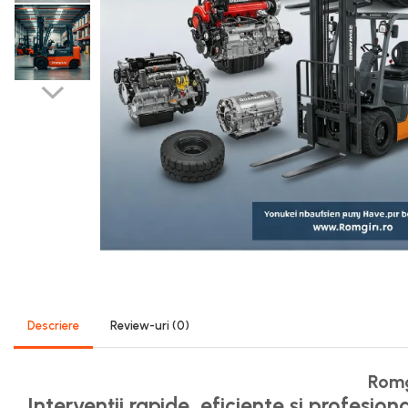
Sistem Alimentare Balkancar
Diverse Piese Alimentare
Duze Injector
Injectoare Balkancar
Pompe Alimentare
Pompe Injectie
Transmisie Balkancar
Alte Piese Transmisie
Ambreiaj
Cardan Transmisie
Convertizoare de Cuplu
Discuri Transmisie
Pompe Transmisie
Descriere
Review-uri
(0)
Sisteme Balkancar
Sistem Directie
Romg
Bielete Motostivuitor
Intervenții rapide, eficiente și profesiona