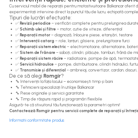
Capete de Bară Motostivuitor
Cu serviciul mobil de reparații pentru motostivuitoare Balkancar oferit
Caseta Directie
experimentați intervine direct la punctul tău de lucru, echipată comple
Tipuri de lucrări efectuate:
Cilindrii Directie
✅
Revizii periodice
– verificări complete pentru prelungirea duratei 
Fuzete Stivuitor
✅
Schimb ulei și filtre
– motor, cutie de viteze, diferențial
Piese Directie Stivuitoare
✅
Reparații motor
– diagnoză, înlocuire piese, etanșări, testare
✅
Intervenții catarg
– role, lanțuri, glisiere, prelungitoare furci
Pivoți Direcție
✅
Reparații sistem electric
– electromotoare, alternatoare, baterii
Sistem Electric
✅
Sistem de frânare
– saboți, cilindri, plăcuțe, tamburi, frână de 
✅
Reparații sistem răcire
– radiatoare, pompe de apă, termostate
Alternatoare Motostivuitor
✅
Servicii hidraulice
– pompe, distribuitoare, cilindri hidraulici, furtu
Bujii Motostivuitoare
✅
Transmisie și diferențial
– ambreiaj, convertizor, cardan, discuri,
De ce să alegi
Romgir
?
Contact Pornire
🔧 Intervenții la fața locului – economisești timp și bani
Electromotoare Stivuitor
🔧 Tehnicieni specializați în utilaje Balkancar
🔧 Piese originale și servicii garantate
Lampi Faruri si Proiectoare
🔧 Timp de răspuns rapid și programări flexibile
Piese Electrice Motostivuitor
Asigură-te că stivuitorul tău funcționează la parametri optimi!
Sistem Franare
Contactează Romgir pentru servicii complete de reparații și întreți
Cilindrii Frana
Informatii conformitate produs
Frana de Mana
Piese Frane Stivuitor