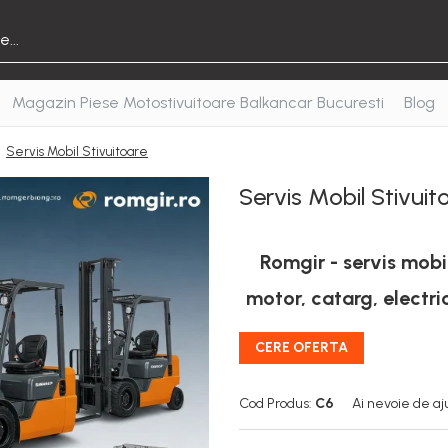
Magazin Piese Motostivuitoare Balkancar Bucuresti
Blog
/
Servis Mobil Stivuitoare
Servis Mobil Stivuit
Romgir - servis mobil 
motor, catarg, electric,
CERE OFERTA
Cod Produs:
C6
Ai nevoie de aj