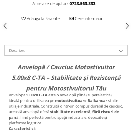
Caseta Directie
Ai nevoie de ajutor?
0723.563.333
Cilindrii Directie
Fuzete Stivuitor
Adauga la Favorite
Cere informatii
Piese Directie Stivuitoare
Pivoți Direcție
Sistem Electric
Alternatoare Motostivuitor
Descriere
Bujii Motostivuitoare
Contact Pornire
Anvelopă / Cauciuc Motostivuitor
Electromotoare Stivuitor
5.00x8 C-TA – Stabilitate și Rezistență
Lampi Faruri si Proiectoare
Piese Electrice Motostivuitor
pentru Motostivuitorul Tău
Sistem Franare
Anvelopa
5.00x8 C-TA
este o anvelopă plină (superelastică),
ideală pentru utilizarea pe
motostivuitoare Balkancar
și alte
Cilindrii Frana
utilaje industriale. Construită dintr-un compus durabil de cauciuc,
Frana de Mana
această anvelopă oferă
stabilitate excelentă
,
fără riscuri de
pană
, fiind perfectă pentru spații industriale, depozite și
Piese Frane Stivuitor
platforme logistice.
Pistoane Frana
Caracteristici
: