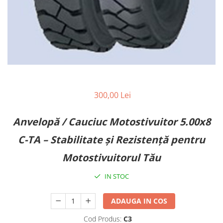
Diverse Piese Alimentare
Duze Injector
Injectoare Balkancar
Pompe Alimentare
Pompe Injectie
Transmisie Balkancar
Alte Piese Transmisie
300,00 Lei
Ambreiaj
Cardan Transmisie
Anvelopă / Cauciuc Motostivuitor 5.00x8
Convertizoare de Cuplu
C-TA – Stabilitate și Rezistență pentru
Discuri Transmisie
Motostivuitorul Tău
Pompe Transmisie
Sisteme Balkancar
IN STOC
Sistem Directie
Bielete Motostivuitor
ADAUGA IN COS
Capete de Bară Motostivuitor
Cod Produs:
C3