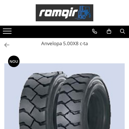
Toate Produsele
Piese Motor
Piese Motor D 2500
Anvelopa 5.00X8 c-ta
Piese Motor D 3900
Piese de Schimb Balkancar
NOU
Catarg Motostivuitor Balkancar
Alte Piese Catarg
Role Catarg
Piese Punte Fata
Butuci Balkancar
Piese Grup Diferențial
Piese Punte Față Motostivuitor
Planetare Balkancar
Sistem Alimentare Balkancar