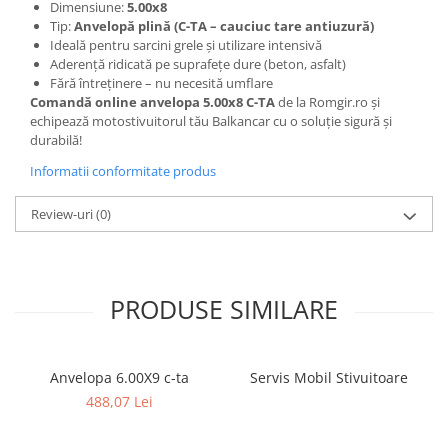
Placute de Frana
Dimensiune:
5.00x8
Tip:
Anvelopă plină (C-TA – cauciuc tare antiuzură)
Pompe Frana
Ideală pentru sarcini grele și utilizare intensivă
Saboti Frana
Aderență ridicată pe suprafețe dure (beton, asfalt)
Tamburi Frana
Fără întreținere – nu necesită umflare
Comandă online anvelopa 5.00x8 C-TA
de la Romgir.ro și
Sistem Hidraulic
echipează motostivuitorul tău Balkancar cu o soluție sigură și
Distribuitoare Hidraulice
durabilă!
Pompe Hidraulice
Informatii conformitate produs
Sistem Hidraulic Motostivuitor
Review-uri
(0)
Sistem Racire
Piese Racire
Pompe Apa
Radiatoare Racire
PRODUSE SIMILARE
Termostate Răcire
Ventilatoare Răcire
Anvelopa 6.00X9 c-ta
Servis Mobil Stivuitoare
Intretinere Balkancar
488,07 Lei
Acumulatori / Baterii
Baterii 12 Volti