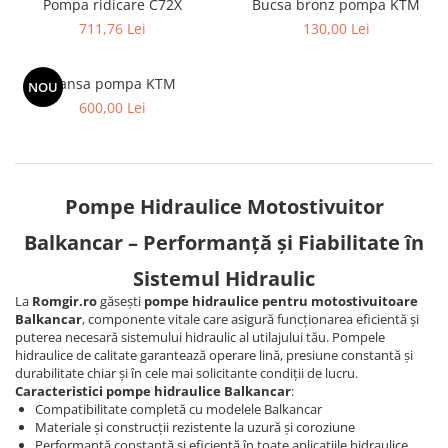
Pompe Injectie
Pompa ridicare C72X
Bucsa bronz pompa KTM
Piese Electrice Motostivuitor
711,76 Lei
130,00 Lei
Transmisie Balkancar
Sistem Franare
Alte Piese Transmisie
Cilindrii Frana
Flansa pompa KTM
Ambreiaj
NOU
Frana de Mana
600,00 Lei
Cardan Transmisie
Piese Frane Stivuitor
Convertizoare de Cuplu
Pistoane Frana
Discuri Transmisie
Placute de Frana
Pompe Transmisie
Pompe Hidraulice Motostivuitor
Pompe Frana
Saboti Frana
Balkancar – Performanță și Fiabilitate în
Tamburi Frana
Sistemul Hidraulic
Sistem Hidraulic
La
Romgir.ro
găsești
pompe hidraulice pentru motostivuitoare
Balkancar
, componente vitale care asigură funcționarea eficientă și
Distribuitoare Hidraulice
puterea necesară sistemului hidraulic al utilajului tău. Pompele
Pompe Hidraulice
hidraulice de calitate garantează operare lină, presiune constantă și
Sistem Hidraulic Motostivuitor
durabilitate chiar și în cele mai solicitante condiții de lucru.
Caracteristici pompe hidraulice Balkancar
:
Sistem Racire
Compatibilitate completă cu modelele Balkancar
Materiale și construcții rezistente la uzură și coroziune
Piese Racire
Performanță constantă și eficientă în toate aplicațiile hidraulice