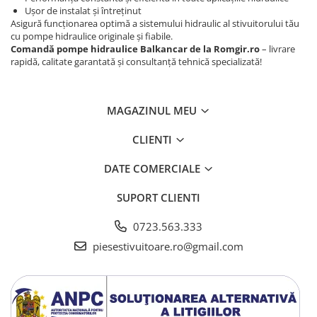
Pompe Apa
Ușor de instalat și întreținut
Radiatoare Racire
Asigură funcționarea optimă a sistemului hidraulic al stivuitorului tău
cu pompe hidraulice originale și fiabile.
Termostate Răcire
Comandă pompe hidraulice Balkancar de la Romgir.ro
– livrare
Ventilatoare Răcire
rapidă, calitate garantată și consultanță tehnică specializată!
MAGAZINUL MEU
CLIENTI
DATE COMERCIALE
SUPORT CLIENTI
0723.563.333
piesestivuitoare.ro@gmail.com