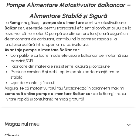
Pompe Alimentare Motostivuitor Balkancar –
Pompe Apa
Radiatoare Racire
Alimentare Stabilă și Sigură
Termostate Răcire
La
Romgir.ro
găsești
pompe de alimentare
pentru motostivuitoare
Balkancar
, esențiale pentru transportul eficient al combustibilului de la
Ventilatoare Răcire
rezervor către motor. O pompă de alimentare funcțională asigură un
debit constant de carburant, contribuind la pornirea rapidă și la
funcționarea fără întreruperi a motostivuitorului.
Avantaje pompe alimentare Balkancar
:
Compatibile cu toate modelele uzuale Balkancar pe motorină sau
benzină/GPL
Fabricate din materiale rezistente la uzură și coroziune
Presiune constantă și debit optim pentru performanță motor
stabilă
Ușor de montat și înlocuit
Asigură-te că motostivuitorul tău funcționează în parametri maximi –
comandă online pompe alimentare Balkancar
de la Romgir.ro, cu
livrare rapidă și consultanță tehnică gratuită!
Magazinul meu
Clienti