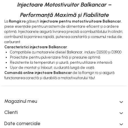
Injectoare Motostivuitor Balkancar –
Pompe Apa
Radiatoare Racire
Performanță Maximă și Fiabilitate
Termostate Răcire
La
Romgir.ro
găsești
injectoare pentru motostivuitoare Balkancar
,
piese esențiale pentru un sistem de alimentare eficient și o ardere
Ventilatoare Răcire
optimă. Injectoarele asigură livrarea precisă a combustibilului în cilindri,
contribuind la pornirea rapidă, puterea constantă și consumul redus de
carburant.
Caracteristici injectoare Balkancar
:
Compatibile cu motoarele diesel Balkancar, inclusiv D2500 și D3900
Proiectate pentru pulverizare fină și presiune optimă
Rezistente la temperaturi și uzură, pentru utilizare intensivă
Ușor de montat și înlocuit, cu durată lungă de viață
Comandă online injectoare Balkancar
de la Romgir.ro și asigură
funcționarea corectă și durabilă a motostivuitorului tău!
Magazinul meu
Clienti
Date comerciale