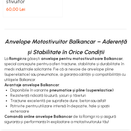
stivuitor
60,00 Lei
Anvelope Motostivuitor Balkancar – Aderență
și Stabilitate în Orice Condiții
La
Romgir.ro
găsești
anvelope pentru motostivuitoare Balkancar
,
special concepute pentru a oferi tracțiune, stabilitate și durabilitate în
medii industriale solicitante. Fie că ai nevoie de anvelope pline
(superelastice) sau pneumatice, ai garanția calității și compatibilității cu
utilajele Balkancar.
Avantaje anvelope Balkancar
:
Disponibile în variante
pneumatice și pline (superelastice)
Rezistență ridicată la uzură, șocuri și tăieturi
Tracțiune excelentă pe suprafețe dure, beton sau asfalt
Potrivite pentru utilizare intensă în depozite, hale și spații
exterioare
Comandă online anvelope Balkancar
de la Romgir.ro și asigură
siguranța și performanța în exploatare a motostivuitorului tău!